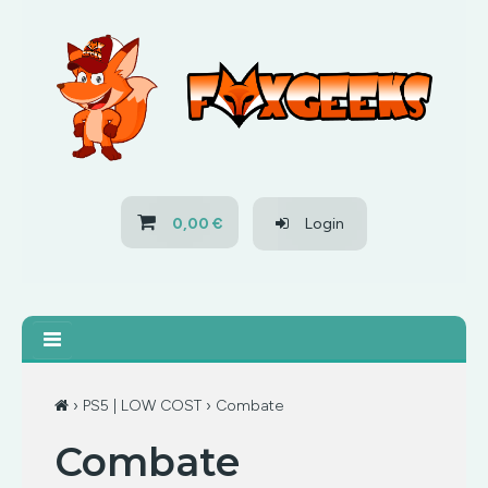
HOME
OFERTAS
PS3
0,00 €
Login
PS4
XBOX 360
XBOX ONE
›
PS5 | LOW COST
› Combate
Combate
OFERTAS