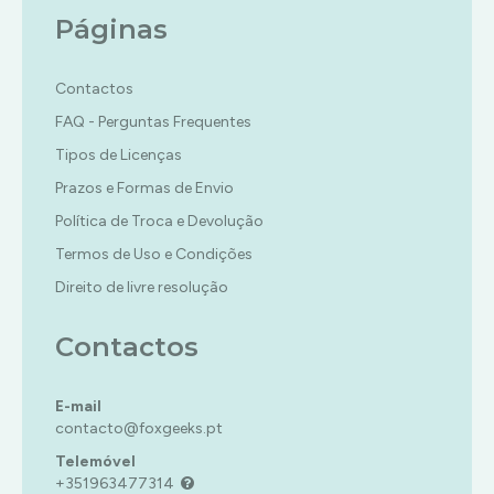
PREMIUM
CORRIDA
INFANTIL
OFFLINE
Páginas
ESPORTES
MÚSICA/RITMO
LUTA
ACÇÃO/AVENTURA
RPG
XBOX
Contactos
RPG
COMBATE
ONE
SIMULATOR
|
FAQ - Perguntas Frequentes
PREMIUM
TIRO
CORRIDA
TERROR
ONLINE
Tipos de Licenças
DESPORTO
TIRO
Prazos e Formas de Envio
ESTRATÉGIA
ACÇÃO/AVENTURA
Política de Troca e Devolução
INFANTIL
COMBATE
Termos de Uso e Condições
MÚSICA/RITMO
CORRIDA
Direito de livre resolução
RPG
DESPORTO
SIMULADOR
ESTRATÉGIA
Contactos
TERROR
INFANTIL
TIRO
MÚSICA/RITMO
E-mail
RPG
contacto@foxgeeks.pt
SIMULADOR
Telemóvel
TERROR
+351963477314