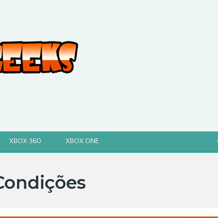
XBOX 360
XBOX ONE
Condições