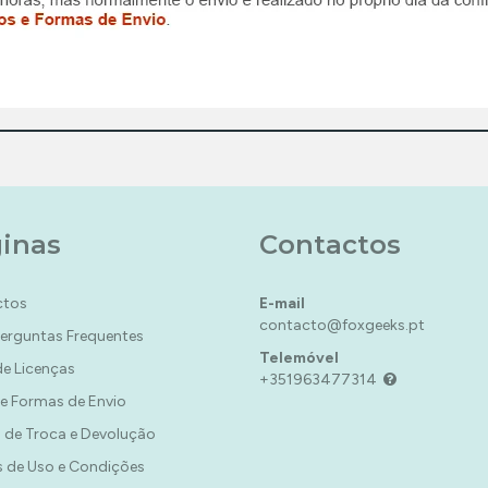
inas
Contactos
ctos
E-mail
contacto@foxgeeks.pt
Perguntas Frequentes
Telemóvel
de Licenças
+351963477314
 e Formas de Envio
a de Troca e Devolução
 de Uso e Condições