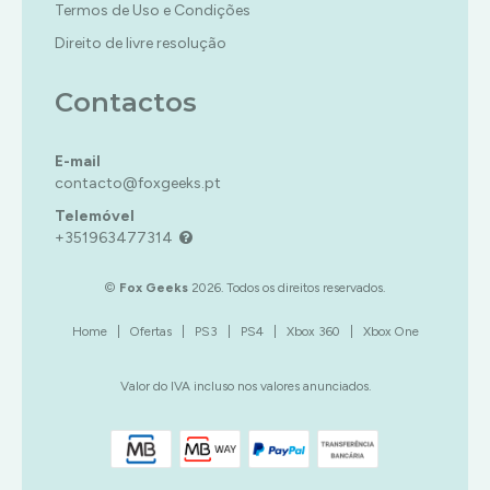
Termos de Uso e Condições
TIRO
RPG
TERROR
ESTRATÉGIA
COMBATE
Direito de livre resolução
SIMULADOR
TIRO
INFANTIL
CORRIDA
TERROR
MÚSICA/RITMO
DESPORTO
Contactos
TIRO
RPG
ESTRATÉGIA
SIMULADOR
INFANTIL
E-mail
contacto@foxgeeks.pt
TERROR
MÚSICA/RITMO
Telemóvel
TIRO
RPG
+351963477314
SIMULATOR
TERROR
©
Fox Geeks
2026. Todos os direitos reservados.
TIRO
Home
|
Ofertas
|
PS3
|
PS4
|
Xbox 360
|
Xbox One
XBOX
360
Valor do IVA incluso nos valores anunciados.
ACÇÃO/AVENTURA
XBOX
CLÁSSICOS
ONE
|