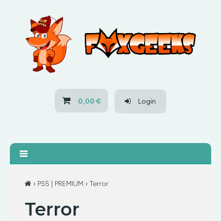
HOME
OFERTAS
PS3
0,00 €
Login
PS4
XBOX 360
XBOX ONE
›
PS5 | PREMIUM
› Terror
Terror
OFERTAS