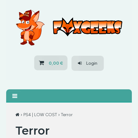
HOME
OFERTAS
PS3
0,00 €
Login
PS4
XBOX 360
XBOX ONE
›
PS4 | LOW COST
› Terror
Terror
OFERTAS