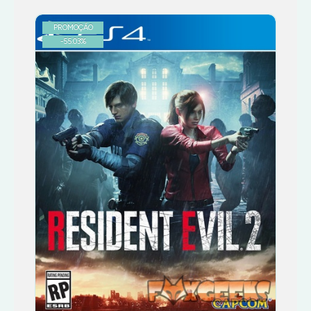
PROMOÇÃO
-
55.03
%