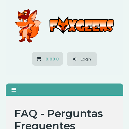
HOME
OFERTAS
PS3
0,00 €
Login
PS4
XBOX 360
XBOX ONE
FAQ - Perguntas
Frequentes
OFERTAS