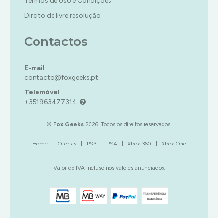
Termos de Uso e Condições
TERROR
INFANTIL
TIRO
MÚSICA/RITMO
Direito de livre resolução
RPG
Contactos
SIMULADOR
TERROR
E-mail
TIRO
contacto@foxgeeks.pt
Telemóvel
+351963477314
©
Fox Geeks
2026. Todos os direitos reservados.
Home
|
Ofertas
|
PS3
|
PS4
|
Xbox 360
|
Xbox One
Valor do IVA incluso nos valores anunciados.