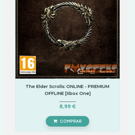
TERROR
TIRO
XBOX
ONE
|
PREMIUM
ONLINE
ACÇÃO/AVENTURA
COMBATE
CORRIDA
DESPORTO
The Elder Scrolls: ONLINE - PREMIUM
ESTRATÉGIA
OFFLINE [Xbox One]
INFANTIL
MÚSICA/RITMO
8,99 €
RPG
COMPRAR
SIMULADOR
TERROR