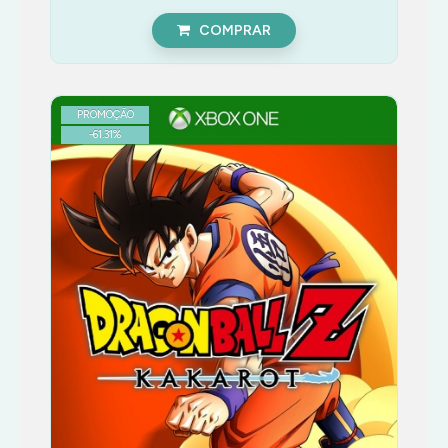
COMPRAR
PROMOÇÃO
-
61.31
%