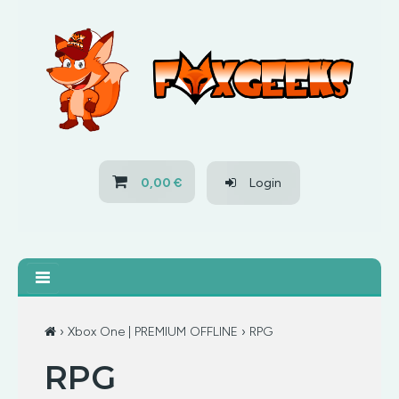
HOME
OFERTAS
PS3
0,00 €
Login
PS4
XBOX 360
XBOX ONE
›
Xbox One | PREMIUM OFFLINE
› RPG
RPG
OFERTAS