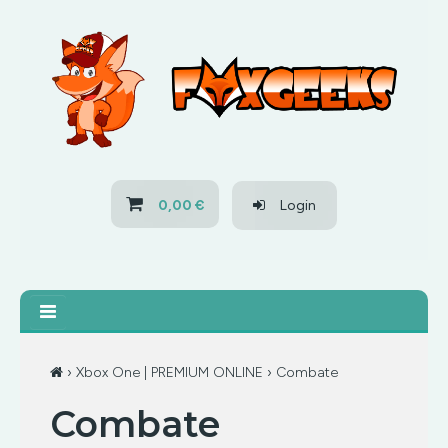
HOME
OFERTAS
PS3
0,00 €
Login
PS4
XBOX 360
XBOX ONE
›
Xbox One | PREMIUM ONLINE
› Combate
Combate
OFERTAS