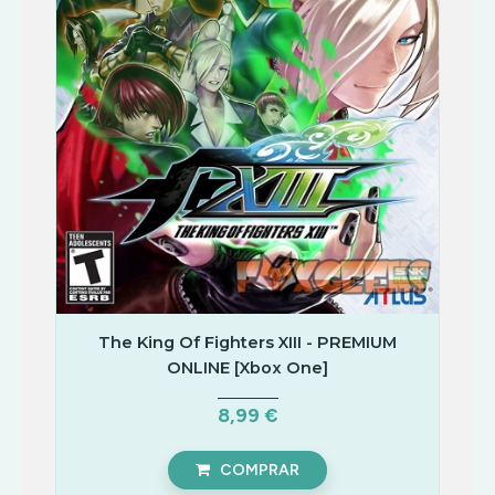
TERROR
INFANTIL
TIRO
MÚSICA/RITMO
RPG
SIMULADOR
TERROR
TIRO
The King Of Fighters XIII - PREMIUM
ONLINE [Xbox One]
8,99 €
COMPRAR