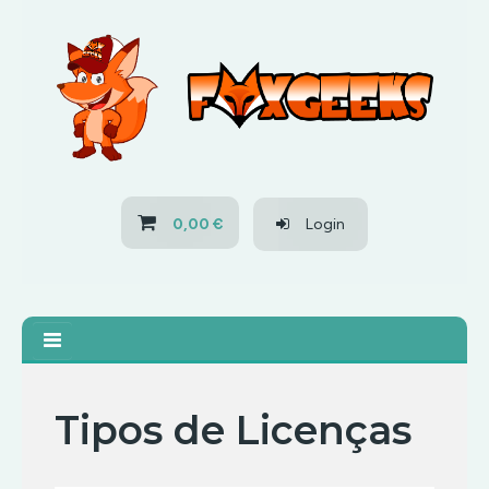
HOME
OFERTAS
PS3
0,00 €
Login
PS4
XBOX 360
XBOX ONE
Tipos de Licenças
OFERTAS
Tipos