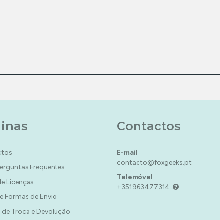
inas
Contactos
ctos
E-mail
contacto@foxgeeks.pt
Perguntas Frequentes
Telemóvel
de Licenças
+351963477314
 e Formas de Envio
a de Troca e Devolução