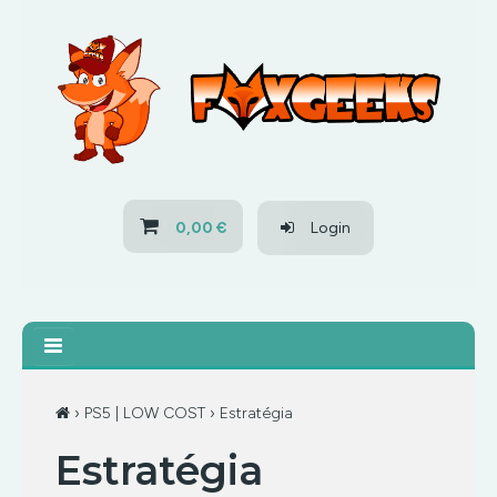
HOME
OFERTAS
PS3
0,00 €
Login
PS4
XBOX 360
XBOX ONE
›
PS5 | LOW COST
› Estratégia
Estratégia
OFERTAS