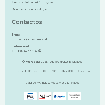
Termos de Uso e Condições
TIRO
RPG
TERROR
ESTRATÉGIA
Direito de livre resolução
SIMULADOR
TIRO
INFANTIL
TERROR
MÚSICA/RITMO
Contactos
TIRO
RPG
SIMULADOR
E-mail
contacto@foxgeeks.pt
TERROR
Telemóvel
TIRO
+351963477314
PS5
|
©
Fox Geeks
2026. Todos os direitos reservados.
PREMIUM
Home
|
Ofertas
|
PS3
|
PS4
|
Xbox 360
|
Xbox One
ACÇÃO/AVENTURA
XBOX
COMBATE
360
Valor do IVA incluso nos valores anunciados.
CORRIDA
ACÇÃO/AVENTURA
DESPORTO
XBOX
CLÁSSICOS
ONE
ESTRATÉGIA
|