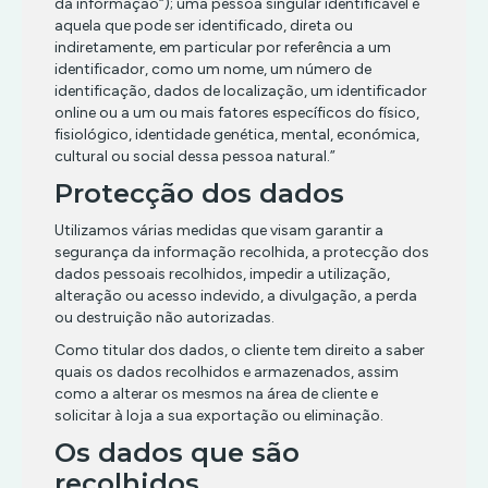
TERROR
INFANTIL
da informação“); uma pessoa singular identificável é
aquela que pode ser identificado, direta ou
TIRO
MÚSICA/RITMO
indiretamente, em particular por referência a um
RPG
identificador, como um nome, um número de
identificação, dados de localização, um identificador
SIMULADOR
online ou a um ou mais fatores específicos do físico,
TERROR
fisiológico, identidade genética, mental, económica,
cultural ou social dessa pessoa natural.”
TIRO
Protecção dos dados
Utilizamos várias medidas que visam garantir a
segurança da informação recolhida, a protecção dos
dados pessoais recolhidos, impedir a utilização,
alteração ou acesso indevido, a divulgação, a perda
ou destruição não autorizadas.
Como titular dos dados, o cliente tem direito a saber
quais os dados recolhidos e armazenados, assim
como a alterar os mesmos na área de cliente e
solicitar à loja a sua exportação ou eliminação.
Os dados que são
recolhidos