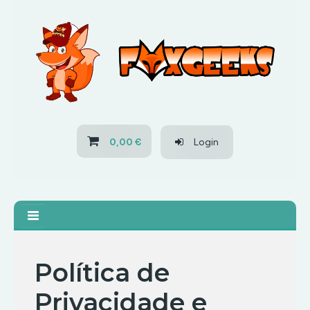
HOME
OFERTAS
PS3
0,00 €
Login
PS4
XBOX 360
XBOX ONE
Política de
Privacidade e
OFERTAS