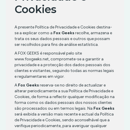
Cookies
PS3
ACÇÃO/AVENTURA
PS4
A presente Política de Privacidade e Cookies destina-
CLÁSSICOS
|
PS2
LOW
se a explicar como a
Fox Geeks
recolhe, armazena e
COST
trata os seus dados pessoais e outros que possam
CLÁSSICOS
ser recolhidos para fins de análise estatística.
PSONE
ACÇÃO/AVENTURA
COMBATE
A FOX GEEKS é responsável pelo site
PS4
COMBATE
|
www.foxgeeks.net, compromete-se a garantir a
CORRIDA
PREMIUM
privacidade e a protecção dos dados pessoais dos
CORRIDA
DESPORTO
clientes e visitantes, seguindo todas as normas legais
DESPORTO
ACÇÃO/AVENTURA
e regulamentares em vigor.
DLC/PASSE
PS5
DE
ESTRATÉGIA
COMBATE
|
A
Fox Geeks
reserva-se no direito de actualizar e
TEMPORADA
LOW
alterar periodicamente a sua Política de Privacidade e
INFANTIL
COST
CORRIDA
ESTRATÉGIA
Cookies, de forma a reflectir qualquer modificação na
MÚSICA/RITMO
DESPORTO
forma como os dados pessoais dos nossos clientes
INFANTIL
ACÇÃO/AVENTURA
RPG
são processados ou em termos legais. Na
Fox Geeks
ESTRATÉGIA
PS5
MÚSICA/RITMO
COMBATE
|
será exibida a versão mais recente e actual da Política
SIMULADOR
INFANTIL
PREMIUM
de Privacidade e Cookies, sendo aconselhável que a
RPG
CORRIDA
TERROR
MÚSICA/RITMO
verifique periodicamente, para averiguar qualquer
SIMULADOR
DESPORTO
ACÇÃO/AVENTURA