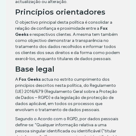
actualização ou alteração.
TIRO
RPG
XBOX
TERROR
ESTRATÉGIA
COMBATE
360
Princípios orientadores
SIMULADOR
TIRO
INFANTIL
CORRIDA
TERROR
O objectivo principal desta política é consolidar a
ACÇÃO/AVENTURA
MÚSICA/RITMO
DESPORTO
XBOX
relação de confiança e proximidade entre a
Fox
TIRO
CLÁSSICOS
ONE
Geeks
e respectivos clientes. A mesma tem também
RPG
ESTRATÉGIA
|
PREMIUM
CORRIDA
como objectivo demonstrar a transparência no
SIMULADOR
INFANTIL
OFFLINE
tratamento dos dados recolhidos e informar todos
ESPORTES
TERROR
os clientes dos seus direitos e da forma como podem
MÚSICA/RITMO
LUTA
ACÇÃO/AVENTURA
exercê-los, enquanto titulares de dados pessoais.
TIRO
RPG
XBOX
RPG
COMBATE
ONE
Base legal
SIMULATOR
|
PREMIUM
TIRO
CORRIDA
TERROR
A
Fox Geeks
actua no estrito cumprimento dos
ONLINE
DESPORTO
princípios descritos nesta política, do Regulamento
TIRO
(UE) 2016/679 (Regulamento Geral sobre a Proteção
ESTRATÉGIA
ACÇÃO/AVENTURA
de Dados – RGPD) e da legislação de protecção de
INFANTIL
COMBATE
dados aplicável, em todos os processos que
envolvam o tratamento de dados pessoais.
MÚSICA/RITMO
CORRIDA
Segundo o Acordo com o RGPD, por dados pessoais
RPG
DESPORTO
define-se: “Qualquer informação relativa a uma
SIMULADOR
ESTRATÉGIA
pessoa singular identificada ou identificável (”titular