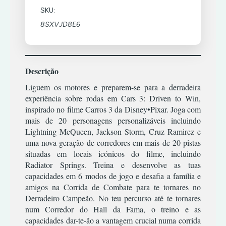
TIRO
RPG
XBOX
SKU:
TERROR
ESTRATÉGIA
COMBATE
360
SIMULADOR
8SXVJD8E6
TIRO
INFANTIL
CORRIDA
TERROR
ACÇÃO/AVENTURA
MÚSICA/RITMO
DESPORTO
XBOX
TIRO
CLÁSSICOS
ONE
RPG
ESTRATÉGIA
|
PREMIUM
CORRIDA
Descrição
SIMULADOR
INFANTIL
OFFLINE
ESPORTES
Liguem os motores e preparem-se para a derradeira
TERROR
MÚSICA/RITMO
LUTA
ACÇÃO/AVENTURA
experiência sobre rodas em Cars 3: Driven to Win,
TIRO
RPG
XBOX
inspirado no filme Carros 3 da Disney•Pixar. Joga com
RPG
COMBATE
ONE
SIMULATOR
|
mais de 20 personagens personalizáveis incluindo
PREMIUM
TIRO
CORRIDA
Lightning McQueen, Jackson Storm, Cruz Ramirez e
TERROR
ONLINE
DESPORTO
uma nova geração de corredores em mais de 20 pistas
TIRO
situadas em locais icónicos do filme, incluindo
ESTRATÉGIA
ACÇÃO/AVENTURA
Radiator Springs. Treina e desenvolve as tuas
INFANTIL
COMBATE
capacidades em 6 modos de jogo e desafia a família e
MÚSICA/RITMO
CORRIDA
amigos na Corrida de Combate para te tornares no
Derradeiro Campeão. No teu percurso até te tornares
RPG
DESPORTO
num Corredor do Hall da Fama, o treino e as
SIMULADOR
ESTRATÉGIA
capacidades dar-te-ão a vantagem crucial numa corrida