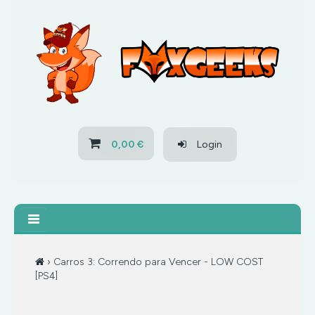
HOME
OFERTAS
PS3
0,00 €
Login
PS4
XBOX 360
XBOX ONE
› Carros 3: Correndo para Vencer - LOW COST
[PS4]
OFERTAS