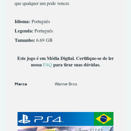
TERROR
INFANTIL
que qualquer um pode vencer.
TIRO
MÚSICA/RITMO
RPG
Idioma:
Português
SIMULADOR
Legenda:
Português
TERROR
Tamanho:
6.69 GB
TIRO
Este jogo é em Média Digital. Certifique-se de ler
nossa
para tirar suas dúvidas.
FAQ
Marca
Warner Bros.
Características