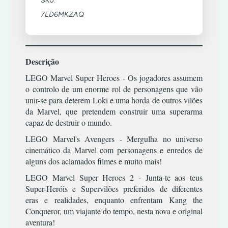
SKU:
TIRO
RPG
XBOX
TERROR
ESTRATÉGIA
7ED6MKZAQ
COMBATE
360
SIMULADOR
TIRO
INFANTIL
CORRIDA
TERROR
ACÇÃO/AVENTURA
MÚSICA/RITMO
DESPORTO
XBOX
TIRO
CLÁSSICOS
ONE
RPG
ESTRATÉGIA
Descrição
|
PREMIUM
CORRIDA
SIMULADOR
INFANTIL
OFFLINE
LEGO Marvel Super Heroes - Os jogadores assumem
ESPORTES
o controlo de um enorme rol de personagens que vão
TERROR
MÚSICA/RITMO
LUTA
ACÇÃO/AVENTURA
unir-se para deterem Loki e uma horda de outros vilões
TIRO
RPG
XBOX
da Marvel, que pretendem construir uma superarma
RPG
COMBATE
ONE
SIMULATOR
|
capaz de destruir o mundo.
PREMIUM
TIRO
CORRIDA
TERROR
ONLINE
LEGO Marvel's Avengers - Mergulha no universo
DESPORTO
TIRO
cinemático da Marvel com personagens e enredos de
ESTRATÉGIA
ACÇÃO/AVENTURA
alguns dos aclamados filmes e muito mais!
INFANTIL
COMBATE
LEGO Marvel Super Heroes 2 - Junta-te aos teus
MÚSICA/RITMO
CORRIDA
Super-Heróis e Supervilões preferidos de diferentes
eras e realidades, enquanto enfrentam Kang the
RPG
DESPORTO
Conqueror, um viajante do tempo, nesta nova e original
SIMULADOR
ESTRATÉGIA
aventura!