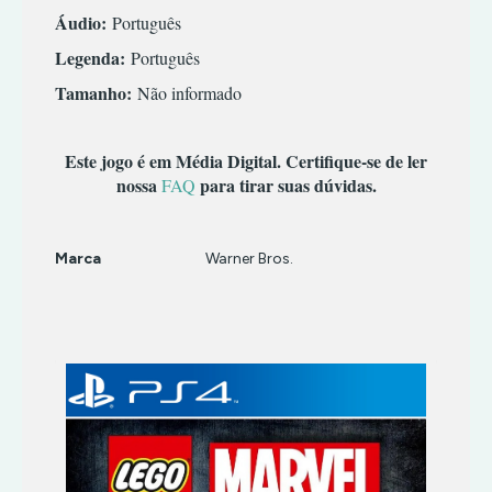
TERROR
INFANTIL
Áudio:
Português
TIRO
MÚSICA/RITMO
Legenda:
Português
RPG
Tamanho:
Não informado
SIMULADOR
TERROR
Este jogo é em Média Digital. Certifique-se de ler
TIRO
nossa
para tirar suas dúvidas.
FAQ
Marca
Warner Bros.
Características