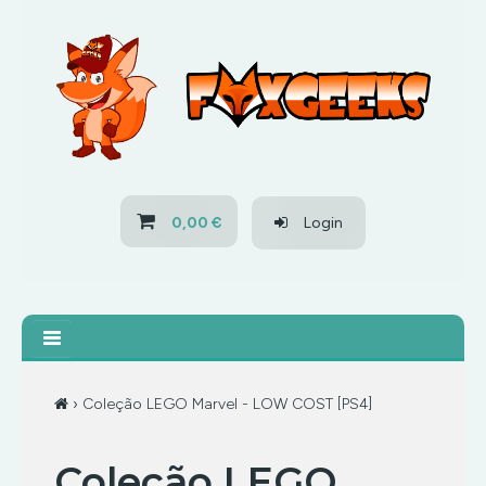
HOME
OFERTAS
PS3
0,00 €
Login
PS4
XBOX 360
XBOX ONE
› Coleção LEGO Marvel - LOW COST [PS4]
OFERTAS
Coleção LEGO