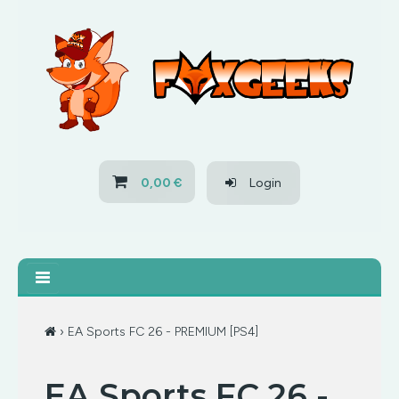
HOME
OFERTAS
PS3
0,00 €
Login
PS4
XBOX 360
XBOX ONE
› EA Sports FC 26 - PREMIUM [PS4]
OFERTAS
EA Sports FC 26 -