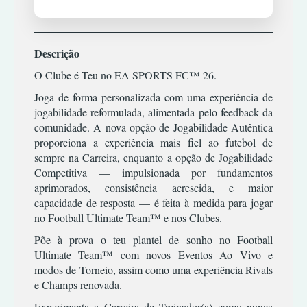
TIRO
RPG
XBOX
TERROR
ESTRATÉGIA
COMBATE
360
SIMULADOR
TIRO
INFANTIL
CORRIDA
TERROR
ACÇÃO/AVENTURA
Descrição
MÚSICA/RITMO
DESPORTO
XBOX
TIRO
CLÁSSICOS
ONE
O Clube é Teu no EA SPORTS FC™ 26.
RPG
ESTRATÉGIA
|
PREMIUM
CORRIDA
Joga de forma personalizada com uma experiência de
SIMULADOR
INFANTIL
OFFLINE
ESPORTES
jogabilidade reformulada, alimentada pelo feedback da
TERROR
MÚSICA/RITMO
comunidade. A nova opção de Jogabilidade Autêntica
LUTA
ACÇÃO/AVENTURA
TIRO
RPG
proporciona a experiência mais fiel ao futebol de
XBOX
RPG
COMBATE
ONE
sempre na Carreira, enquanto a opção de Jogabilidade
SIMULATOR
|
PREMIUM
TIRO
CORRIDA
Competitiva — impulsionada por fundamentos
TERROR
ONLINE
aprimorados, consistência acrescida, e maior
DESPORTO
TIRO
capacidade de resposta — é feita à medida para jogar
ESTRATÉGIA
ACÇÃO/AVENTURA
no Football Ultimate Team™ e nos Clubes.
INFANTIL
COMBATE
Põe à prova o teu plantel de sonho no Football
MÚSICA/RITMO
CORRIDA
Ultimate Team™ com novos Eventos Ao Vivo e
modos de Torneio, assim como uma experiência Rivals
RPG
DESPORTO
e Champs renovada.
SIMULADOR
ESTRATÉGIA
Experimenta a Carreira de Treinador(a) como nunca