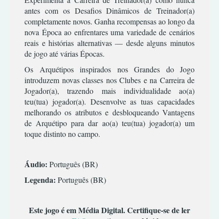
TERROR
INFANTIL
antes com os Desafios Dinâmicos de Treinador(a)
TIRO
MÚSICA/RITMO
completamente novos. Ganha recompensas ao longo da
RPG
nova Época ao enfrentares uma variedade de cenários
reais e histórias alternativas — desde alguns minutos
SIMULADOR
de jogo até várias Épocas.
TERROR
Os Arquétipos inspirados nos Grandes do Jogo
TIRO
introduzem novas classes nos Clubes e na Carreira de
Jogador(a), trazendo mais individualidade ao(a)
teu(tua) jogador(a). Desenvolve as tuas capacidades
melhorando os atributos e desbloqueando Vantagens
de Arquétipo para dar ao(a) teu(tua) jogador(a) um
toque distinto no campo.
Áudio:
Português (BR)
Legenda:
Português (BR)
Este jogo é em Média Digital. Certifique-se de ler