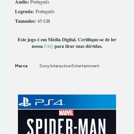
Áudio:
TERROR
INFANTIL
Português
TIRO
MÚSICA/RITMO
Legenda:
Português
RPG
Tamanho:
45 GB
SIMULADOR
TERROR
Este jogo é em Média Digital. Certifique-se de ler
TIRO
nossa
para tirar suas dúvidas.
FAQ
Marca
Sony Interactive Entertainment
Características