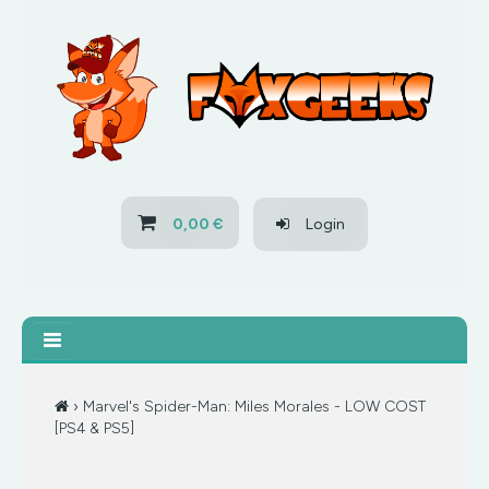
HOME
OFERTAS
PS3
0,00 €
Login
PS4
XBOX 360
XBOX ONE
› Marvel's Spider-Man: Miles Morales - LOW COST
[PS4 & PS5]
OFERTAS