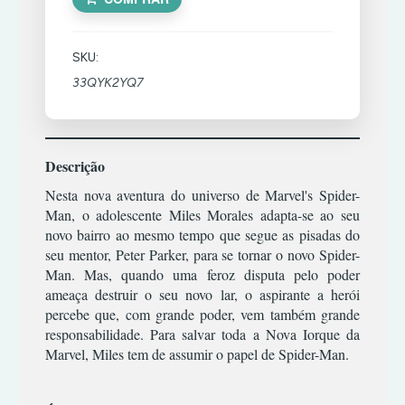
TIRO
RPG
XBOX
TERROR
ESTRATÉGIA
COMBATE
360
SIMULADOR
TIRO
INFANTIL
CORRIDA
SKU:
TERROR
ACÇÃO/AVENTURA
MÚSICA/RITMO
DESPORTO
XBOX
33QYK2YQ7
TIRO
CLÁSSICOS
ONE
RPG
ESTRATÉGIA
|
PREMIUM
CORRIDA
SIMULADOR
INFANTIL
OFFLINE
ESPORTES
TERROR
MÚSICA/RITMO
Descrição
LUTA
ACÇÃO/AVENTURA
TIRO
RPG
XBOX
Nesta nova aventura do universo de Marvel's Spider-
RPG
COMBATE
ONE
SIMULATOR
|
Man, o adolescente Miles Morales adapta-se ao seu
PREMIUM
TIRO
CORRIDA
novo bairro ao mesmo tempo que segue as pisadas do
TERROR
ONLINE
DESPORTO
seu mentor, Peter Parker, para se tornar o novo Spider-
TIRO
Man. Mas, quando uma feroz disputa pelo poder
ESTRATÉGIA
ACÇÃO/AVENTURA
ameaça destruir o seu novo lar, o aspirante a herói
INFANTIL
COMBATE
percebe que, com grande poder, vem também grande
MÚSICA/RITMO
CORRIDA
responsabilidade. Para salvar toda a Nova Iorque da
Marvel, Miles tem de assumir o papel de Spider-Man.
RPG
DESPORTO
SIMULADOR
ESTRATÉGIA