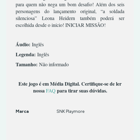
TERROR
INFANTIL
para quem não nega um bom desafio! Além dos seis
TIRO
MÚSICA/RITMO
personagens do lançamento original, “a soldada
silenciosa” Leona Heidern também poderá ser
RPG
escolhida desde o início! INICIAR MISSÃO!
SIMULADOR
TERROR
Áudio:
Inglês
TIRO
Legenda:
Inglês
Tamanho:
Não informado
Este jogo é em Média Digital. Certifique-se de ler
nossa
para tirar suas dúvidas.
FAQ
Marca
SNK Playmore
Características