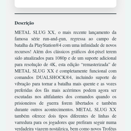
TIRO
RPG
XBOX
TERROR
ESTRATÉGIA
COMBATE
360
SIMULADOR
TIRO
INFANTIL
CORRIDA
TERROR
ACÇÃO/AVENTURA
Descrição
MÚSICA/RITMO
DESPORTO
XBOX
TIRO
CLÁSSICOS
ONE
METAL SLUG XX, o mais recente lançamento da
RPG
ESTRATÉGIA
|
famosa série run-and-gun, regressa ao campo de
PREMIUM
CORRIDA
SIMULADOR
INFANTIL
OFFLINE
batalha da PlayStation®4 com uma infinidade de novos
ESPORTES
TERROR
recursos! Além dos clássicos gráficos dot-pixel terem
MÚSICA/RITMO
LUTA
ACÇÃO/AVENTURA
sido atualizados para 1080p e de um suporte adicional
TIRO
RPG
XBOX
para resolução de 4K, esta edição “remasterizada” de
RPG
COMBATE
ONE
SIMULATOR
|
METAL SLUG XX é completamente funcional com
PREMIUM
TIRO
CORRIDA
TERROR
comandos DUALSHOCK®4, incluindo suporte de
ONLINE
DESPORTO
vibração para tornar a batalha mais quente e as vozes
TIRO
preferidas dos fãs mais acérrimos podem agora ser
ESTRATÉGIA
ACÇÃO/AVENTURA
escutadas nos altifalantes dos comandos quando os
INFANTIL
COMBATE
prisioneiros de guerra forem libertados e também
MÚSICA/RITMO
CORRIDA
durante outros acontecimentos. METAL SLUG XX
RPG
DESPORTO
também oferece dois tipos diferentes de linhas de
varredura para os jogadores que prefiram seguir numa
SIMULADOR
ESTRATÉGIA
verdadeira viagem nostálgica, bem como novos Troféus