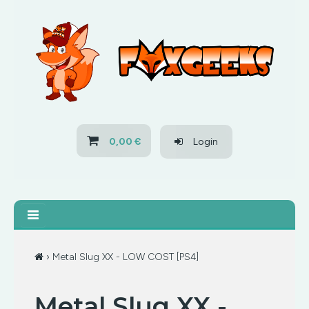
HOME
OFERTAS
PS3
0,00 €
Login
PS4
XBOX 360
XBOX ONE
› Metal Slug XX - LOW COST [PS4]
OFERTAS
Metal Slug XX -