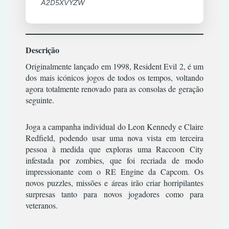
A2D5XVYZW
TIRO
RPG
XBOX
TERROR
ESTRATÉGIA
COMBATE
360
SIMULADOR
TIRO
INFANTIL
CORRIDA
TERROR
ACÇÃO/AVENTURA
MÚSICA/RITMO
DESPORTO
XBOX
Descrição
TIRO
CLÁSSICOS
ONE
RPG
ESTRATÉGIA
|
Originalmente lançado em 1998, Resident Evil 2, é um
PREMIUM
CORRIDA
SIMULADOR
INFANTIL
OFFLINE
dos mais icónicos jogos de todos os tempos, voltando
ESPORTES
agora totalmente renovado para as consolas de geração
TERROR
MÚSICA/RITMO
LUTA
ACÇÃO/AVENTURA
seguinte.
TIRO
RPG
XBOX
RPG
COMBATE
ONE
SIMULATOR
|
Joga a campanha individual do Leon Kennedy e Claire
PREMIUM
TIRO
CORRIDA
TERROR
ONLINE
Redfield, podendo usar uma nova vista em terceira
DESPORTO
pessoa à medida que exploras uma Raccoon City
TIRO
ESTRATÉGIA
ACÇÃO/AVENTURA
infestada por zombies, que foi recriada de modo
impressionante com o RE Engine da Capcom. Os
INFANTIL
COMBATE
novos puzzles, missões e áreas irão criar horripilantes
MÚSICA/RITMO
CORRIDA
surpresas tanto para novos jogadores como para
RPG
DESPORTO
veteranos.
SIMULADOR
ESTRATÉGIA