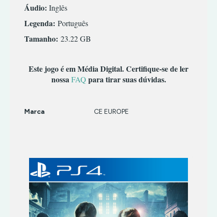
TERROR
INFANTIL
Áudio:
Inglês
TIRO
MÚSICA/RITMO
Legenda:
Português
RPG
Tamanho:
23.22 GB
SIMULADOR
TERROR
Este jogo é em Média Digital. Certifique-se de ler
TIRO
nossa
para tirar suas dúvidas.
FAQ
Marca
CE EUROPE
Características