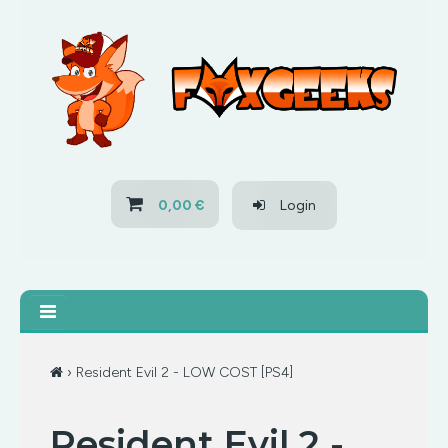
HOME
OFERTAS
PS3
0,00 €
Login
PS4
XBOX 360
XBOX ONE
› Resident Evil 2 - LOW COST [PS4]
OFERTAS
Resident Evil 2 -