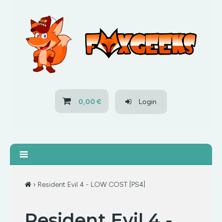
HOME
OFERTAS
PS3
0,00 €
Login
PS4
XBOX 360
XBOX ONE
› Resident Evil 4 - LOW COST [PS4]
OFERTAS
Resident Evil 4 -