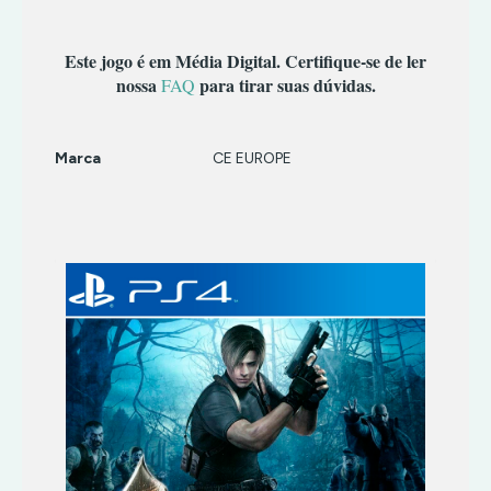
TERROR
INFANTIL
TIRO
MÚSICA/RITMO
Este jogo é em Média Digital. Certifique-se de ler
RPG
nossa
para tirar suas dúvidas.
FAQ
SIMULADOR
TERROR
Marca
CE EUROPE
TIRO
Características