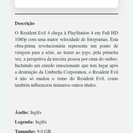
TIRO
RPG
XBOX
TERROR
ESTRATÉGIA
COMBATE
360
SIMULADOR
TIRO
INFANTIL
CORRIDA
TERROR
ACÇÃO/AVENTURA
Descrição
MÚSICA/RITMO
DESPORTO
XBOX
TIRO
CLÁSSICOS
ONE
O Resident Evil 4 chega à PlayStation 4 em Full HD
RPG
ESTRATÉGIA
|
1080p com uma maior velocidade de fotogramas. Esta
PREMIUM
CORRIDA
SIMULADOR
INFANTIL
OFFLINE
obra-prima revolucionária representa um ponto de
ESPORTES
TERROR
viragem para a série, ao trazer ao jogo, pela primeira
MÚSICA/RITMO
LUTA
ACÇÃO/AVENTURA
vez, a perspetiva da terceira pessoa por cima do ombro.
TIRO
RPG
XBOX
Incluindo um enredo emocionante que tem lugar após
RPG
COMBATE
ONE
SIMULATOR
|
a destruição da Umbrella Corporation, o Resident Evil
PREMIUM
TIRO
CORRIDA
TERROR
4 não só mudou o rumo do Resident Evil, como
ONLINE
DESPORTO
também influenciou inúmeros outros títulos.
TIRO
ESTRATÉGIA
ACÇÃO/AVENTURA
INFANTIL
COMBATE
MÚSICA/RITMO
CORRIDA
Áudio:
Inglês
RPG
DESPORTO
Legenda:
Inglês
SIMULADOR
ESTRATÉGIA
Tamanho:
9.0 GB