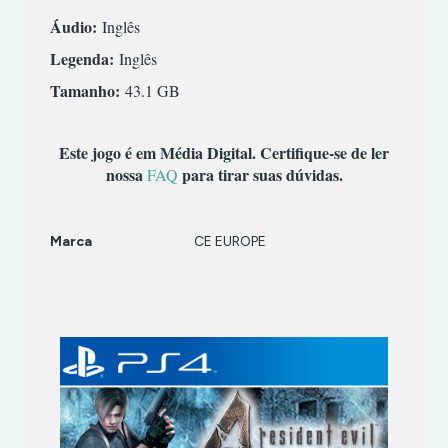
TERROR
INFANTIL
Áudio:
Inglês
TIRO
MÚSICA/RITMO
Legenda:
Inglês
RPG
Tamanho:
43.1 GB
SIMULADOR
TERROR
TIRO
Este jogo é em Média Digital. Certifique-se de ler
nossa
para tirar suas dúvidas.
FAQ
Marca
CE EUROPE
Características