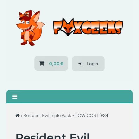
HOME
OFERTAS
PS3
0,00 €
Login
PS4
XBOX 360
XBOX ONE
› Resident Evil Triple Pack - LOW COST [PS4]
OFERTAS
Resident Evil