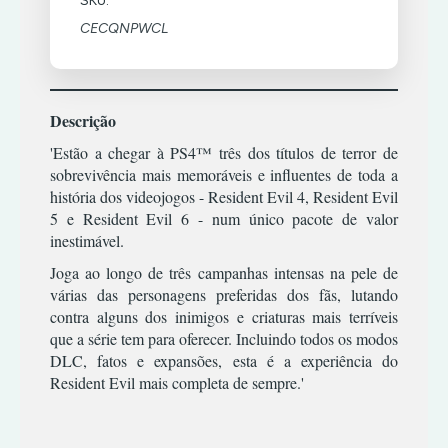
SKU:
TIRO
RPG
XBOX
TERROR
ESTRATÉGIA
CECQNPWCL
COMBATE
360
SIMULADOR
TIRO
INFANTIL
CORRIDA
TERROR
ACÇÃO/AVENTURA
MÚSICA/RITMO
DESPORTO
XBOX
TIRO
CLÁSSICOS
ONE
RPG
ESTRATÉGIA
Descrição
|
PREMIUM
CORRIDA
SIMULADOR
INFANTIL
OFFLINE
'Estão a chegar à PS4™ três dos títulos de terror de
ESPORTES
sobrevivência mais memoráveis e influentes de toda a
TERROR
MÚSICA/RITMO
LUTA
ACÇÃO/AVENTURA
história dos videojogos - Resident Evil 4, Resident Evil
TIRO
RPG
XBOX
5 e Resident Evil 6 - num único pacote de valor
RPG
COMBATE
ONE
SIMULATOR
|
inestimável.
PREMIUM
TIRO
CORRIDA
TERROR
ONLINE
Joga ao longo de três campanhas intensas na pele de
DESPORTO
TIRO
várias das personagens preferidas dos fãs, lutando
ESTRATÉGIA
ACÇÃO/AVENTURA
contra alguns dos inimigos e criaturas mais terríveis
INFANTIL
COMBATE
que a série tem para oferecer. Incluindo todos os modos
DLC, fatos e expansões, esta é a experiência do
MÚSICA/RITMO
CORRIDA
Resident Evil mais completa de sempre.'
RPG
DESPORTO
SIMULADOR
ESTRATÉGIA