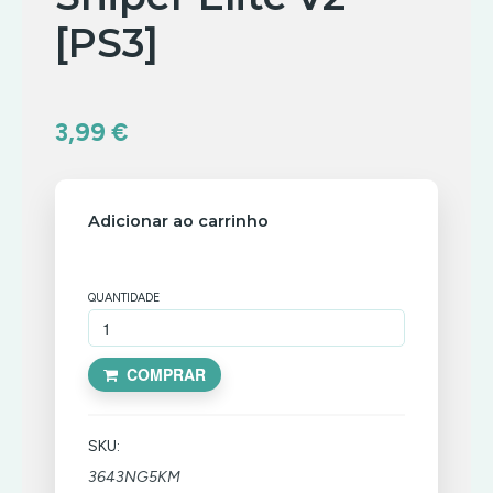
PS3
[PS3]
ACÇÃO/AVENTURA
PS4
CLÁSSICOS
|
PS2
LOW
3,99 €
COST
CLÁSSICOS
PSONE
ACÇÃO/AVENTURA
COMBATE
PS4
COMBATE
|
Adicionar ao carrinho
CORRIDA
PREMIUM
CORRIDA
DESPORTO
DESPORTO
ACÇÃO/AVENTURA
DLC/PASSE
QUANTIDADE
PS5
DE
ESTRATÉGIA
COMBATE
|
TEMPORADA
LOW
INFANTIL
COST
CORRIDA
ESTRATÉGIA
COMPRAR
MÚSICA/RITMO
DESPORTO
INFANTIL
ACÇÃO/AVENTURA
RPG
ESTRATÉGIA
PS5
MÚSICA/RITMO
COMBATE
|
SIMULADOR
INFANTIL
PREMIUM
SKU:
RPG
CORRIDA
TERROR
MÚSICA/RITMO
3643NG5KM
SIMULADOR
DESPORTO
ACÇÃO/AVENTURA