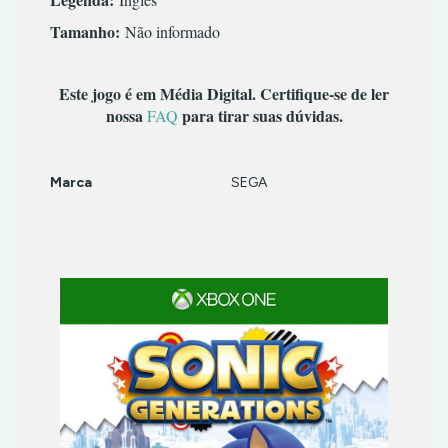
TERROR
INFANTIL
Tamanho:
Não informado
TIRO
MÚSICA/RITMO
RPG
SIMULADOR
Este jogo é em Média Digital. Certifique-se de ler
nossa
para tirar suas dúvidas.
FAQ
TERROR
TIRO
Marca
SEGA
Características