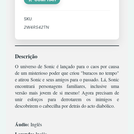
TIRO
RPG
XBOX
TERROR
ESTRATÉGIA
COMBATE
360
SIMULADOR
TIRO
INFANTIL
CORRIDA
SKU:
TERROR
ACÇÃO/AVENTURA
MÚSICA/RITMO
DESPORTO
XBOX
2W4RS42TN
TIRO
CLÁSSICOS
ONE
RPG
ESTRATÉGIA
|
PREMIUM
CORRIDA
SIMULADOR
INFANTIL
OFFLINE
ESPORTES
TERROR
MÚSICA/RITMO
Descrição
LUTA
ACÇÃO/AVENTURA
TIRO
RPG
XBOX
RPG
COMBATE
O universo de Sonic é lançado para o caos por causa
ONE
SIMULATOR
|
de um misterioso poder que criou "buracos no tempo"
PREMIUM
TIRO
CORRIDA
TERROR
ONLINE
e atirou Sonic e seus amigos para o passado. Lá, Sonic
DESPORTO
encontrará personagens familiares, inclusive uma
TIRO
ESTRATÉGIA
ACÇÃO/AVENTURA
versão mais jovem de si mesmo! Agora precisam de
unir esforços para derrotarem os inimigos e
INFANTIL
COMBATE
descobrirem o cabecilha por detrás do acto diabólico.
MÚSICA/RITMO
CORRIDA
RPG
DESPORTO
Áudio:
Inglês
SIMULADOR
ESTRATÉGIA
Legenda:
Inglês