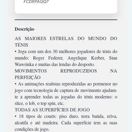
FCDRPAQQ7
TIRO
RPG
XBOX
TERROR
ESTRATÉGIA
COMBATE
360
SIMULADOR
TIRO
INFANTIL
CORRIDA
TERROR
ACÇÃO/AVENTURA
MÚSICA/RITMO
DESPORTO
XBOX
Descrição
TIRO
CLÁSSICOS
ONE
RPG
ESTRATÉGIA
|
AS MAIORES ESTRELAS DO MUNDO DO
PREMIUM
CORRIDA
SIMULADOR
INFANTIL
OFFLINE
TÉNIS
ESPORTES
• Joga com um dos 30 melhores jogadores de ténis do
TERROR
MÚSICA/RITMO
LUTA
ACÇÃO/AVENTURA
mundo: Roger Federer, Angelique Kerber, Stan
TIRO
RPG
XBOX
Wawrinka e muitas das lendas do desporto.
RPG
COMBATE
ONE
SIMULATOR
|
MOVIMENTOS REPRODUZIDOS NA
PREMIUM
TIRO
CORRIDA
PERFEIÇÃO
TERROR
ONLINE
DESPORTO
• As animações realistas reproduzidas ao pormenor no
TIRO
jogo com tecnologia de captura de movimento ajudam-
ESTRATÉGIA
ACÇÃO/AVENTURA
te a aprender todas as jogadas do ténis moderno: o
INFANTIL
COMBATE
slice, o lob, o top spin, etc.
MÚSICA/RITMO
CORRIDA
TODAS AS SUPERFÍCIES DE JOGO
• 18 tipos de courts: piso duro, terra batida, relva,
RPG
DESPORTO
alcatifa e até madeira. Cada superfície tem as suas
SIMULADOR
ESTRATÉGIA
condições de jogo.