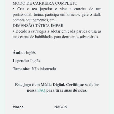
TERROR
INFANTIL
MODO DE CARREIRA COMPLETO
• Cria o teu jogador e vive a carreira de um
TIRO
MÚSICA/RITMO
profissional: treina, participa em torneios, gere o staff,
RPG
compra equipamentos, etc.
SIMULADOR
DIMENSÃO TÁTICA ÍMPAR
TERROR
• Decide a estratégia a adotar em cada partida e usa as
tuas cartas de habilidades para derrotar os adversários.
TIRO
Áudio:
Inglês
Legenda:
Inglês
Tamanho:
Não informado
Este jogo é em Média Digital. Certifique-se de ler
nossa
para tirar suas dúvidas.
FAQ
Marca
NACON