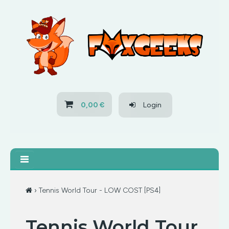
HOME
OFERTAS
PS3
0,00 €
Login
PS4
XBOX 360
XBOX ONE
› Tennis World Tour - LOW COST [PS4]
OFERTAS
Tennis World Tour