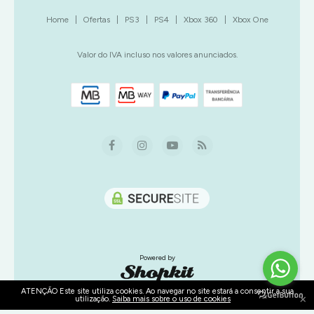
Home
|
Ofertas
|
PS3
|
PS4
|
Xbox 360
|
Xbox One
Valor do IVA incluso nos valores anunciados.
Powered by
ATENÇÃO Este site utiliza cookies. Ao navegar no site estará a consentir a sua
×
utilização.
Saiba mais sobre o uso de cookies