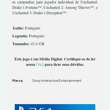
TERROR
INFANTIL
as campanhas para jogador individual de Uncharted:
Drake’s Fortune™, Uncharted 2: Among Thieves™, e
TIRO
MÚSICA/RITMO
Uncharted 3: Drake’s Deception™.
RPG
SIMULADOR
Áudio:
Português
TERROR
Legenda:
Português
TIRO
Tamanho:
43.4 GB
Este jogo é em Média Digital. Certifique-se de ler
nossa
para tirar suas dúvidas.
FAQ
Marca
Sony Interactive Entertainment
Características