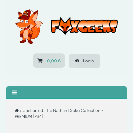
HOME
OFERTAS
PS3
0,00 €
Login
PS4
XBOX 360
XBOX ONE
› Uncharted: The Nathan Drake Collection -
PREMIUM [PS4]
OFERTAS