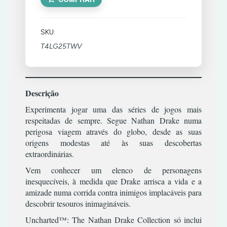
TIRO
RPG
XBOX
TERROR
ESTRATÉGIA
COMBATE
360
SIMULADOR
TIRO
INFANTIL
CORRIDA
SKU:
TERROR
ACÇÃO/AVENTURA
MÚSICA/RITMO
DESPORTO
XBOX
T4LG25TWV
TIRO
CLÁSSICOS
ONE
RPG
ESTRATÉGIA
|
PREMIUM
CORRIDA
SIMULADOR
INFANTIL
OFFLINE
ESPORTES
TERROR
MÚSICA/RITMO
Descrição
LUTA
ACÇÃO/AVENTURA
TIRO
RPG
XBOX
Experimenta jogar uma das séries de jogos mais
RPG
COMBATE
ONE
SIMULATOR
|
respeitadas de sempre. Segue Nathan Drake numa
PREMIUM
TIRO
CORRIDA
perigosa viagem através do globo, desde as suas
TERROR
ONLINE
DESPORTO
origens modestas até às suas descobertas
TIRO
extraordinárias.
ESTRATÉGIA
ACÇÃO/AVENTURA
Vem conhecer um elenco de personagens
INFANTIL
COMBATE
inesquecíveis, à medida que Drake arrisca a vida e a
MÚSICA/RITMO
CORRIDA
amizade numa corrida contra inimigos implacáveis para
RPG
DESPORTO
descobrir tesouros inimagináveis.
SIMULADOR
ESTRATÉGIA
Uncharted™: The Nathan Drake Collection só inclui